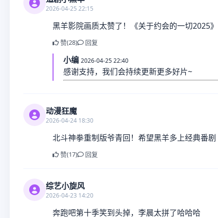
2026-04-25 22:15
黑羊影院画质太赞了！《关于约会的一切2025
赞(28)
回复
小编
2026-04-25 22:40
感谢支持，我们会持续更新更多好片~
动漫狂魔
2026-04-24 18:30
北斗神拳重制版爷青回！希望黑羊多上经典番剧
赞(17)
回复
综艺小旋风
2026-04-23 14:20
奔跑吧第十季笑到头掉，李晨太拼了哈哈哈