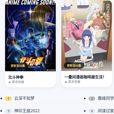
更新至03集
更新至05集
一叠间漫画咖啡屋生活！
北斗神拳
🔥 黑羊热推
🔥 黑羊热推
云深不知梦
鹰峰同学
1
2
神印王座2022
间谍过家
5
6