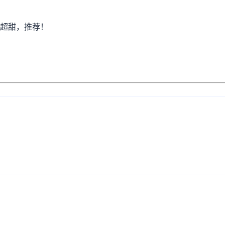
》超甜，推荐！