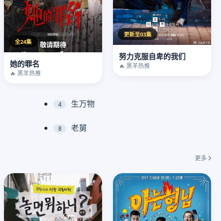
更新至03集
全24集
努力克服自卑的我们
她的罪名
🔥 黑羊热推
🔥 黑羊热推
生万物
4
老舅
8
更多