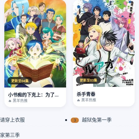
更新至03集
更新至04集
杀手青春
小书痴的下克上：为了成为图书管理员不择手段！第四季
🔥 黑羊热推
🔥 黑羊热推
请穿上衣服
越狱兔第一季
3
家第三季